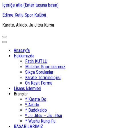
İçeriğe atla (Enter tuşuna basın)
Edirne Kutlu Spor Kulübü
Karate, Aikido, Ju Jitsu Kursu
Anasayfa
Hakkımızda
Fatih KUTLU
Musabık Sporcularımız
Sıkça Sorulanlar
Karate Terminolojisi
Ön Kayıt Formu
Lisans İşlemleri
Branşlar
* Karate Do
* Aikido
* Budokaido
* Ju Jitsu – Jiu Jitsu
* Wushu Kung-Fu
BAŞARILARIMIZ