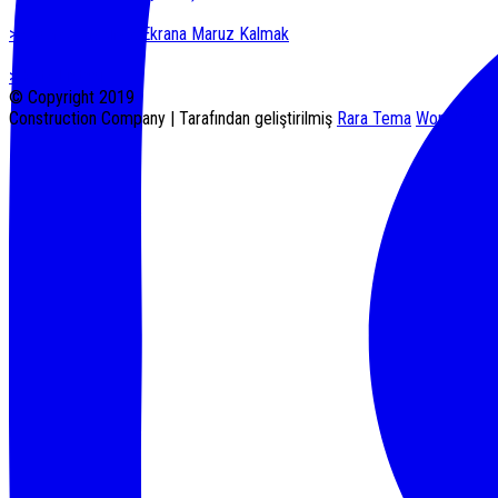
> 0-6 Yaş Arasında Ekrana Maruz Kalmak
> Kata Listesi
© Copyright 2019
Construction Company | Tarafından geliştirilmiş
Rara Tema
WordPress t