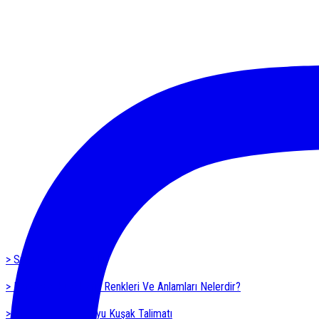
> Sıkça Sorulan Sorular
> Karatede Kuşakların Renkleri Ve Anlamları Nelerdir?
> Shotokan Karate Kyu Kuşak Talimatı