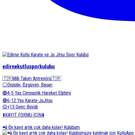
edirnekutlusporkulubu
🇹🇷Milli Takım Antrenörü🇹🇷
⚪️Disiplin, Özgüven, Başarı
🟣4-5 Yaş Cimnastik Hareket Eğitimi
🔴6-12 Yaş Karate-JuJitsu
🟡+13 Genç-Büyük
⬇️KAYIT FORMU İÇİN⬇️
📲 Ön kayıt artık çok daha kolay! Kulübüm