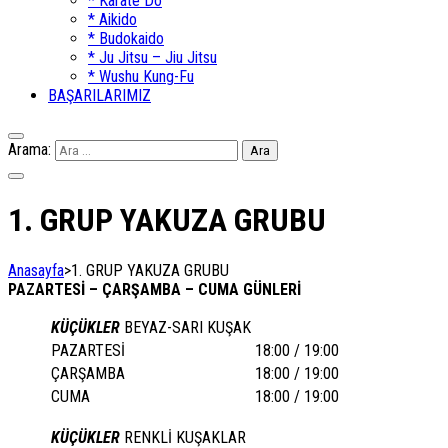
* Karate Do
* Aikido
* Budokaido
* Ju Jitsu – Jiu Jitsu
* Wushu Kung-Fu
BAŞARILARIMIZ
Arama:
1. GRUP YAKUZA GRUBU
Anasayfa
>
1. GRUP YAKUZA GRUBU
PAZARTESİ – ÇARŞAMBA – CUMA GÜNLERİ
KÜÇÜKLER
BEYAZ-SARI KUŞAK
PAZARTESİ
18:00 / 19:00
ÇARŞAMBA
18:00 / 19:00
CUMA
18:00 / 19:00
KÜÇÜKLER
RENKLİ KUŞAKLAR