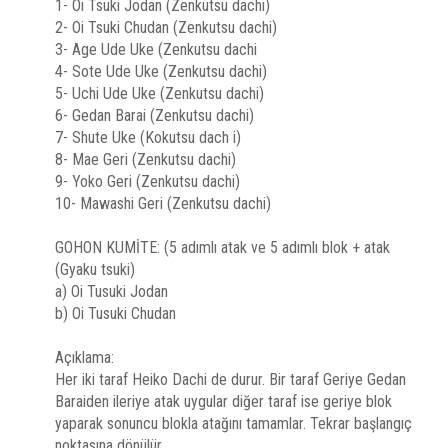
1- Oi Tsuki Jodan (Zenkutsu dachi)
2- Oi Tsuki Chudan (Zenkutsu dachi)
3- Age Ude Uke (Zenkutsu dachi
4- Sote Ude Uke (Zenkutsu dachi)
5- Uchi Ude Uke (Zenkutsu dachi)
6- Gedan Barai (Zenkutsu dachi)
7- Shute Uke (Kokutsu dach i)
8- Mae Geri (Zenkutsu dachi)
9- Yoko Geri (Zenkutsu dachi)
10- Mawashi Geri (Zenkutsu dachi)
GOHON KUMİTE: (5 adımlı atak ve 5 adımlı blok + atak
(Gyaku tsuki)
a) Oi Tusuki Jodan
b) Oi Tusuki Chudan
Açıklama:
Her iki taraf Heiko Dachi de durur. Bir taraf Geriye Gedan
Baraiden ileriye atak uygular diğer taraf ise geriye blok
yaparak sonuncu blokla atağını tamamlar. Tekrar başlangıç
noktasına dönülür.