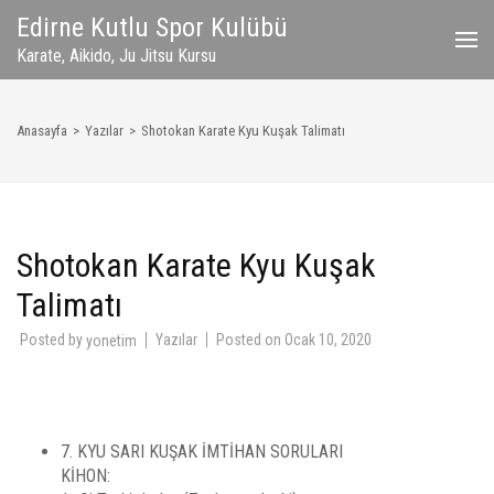
İçeriğe
Edirne Kutlu Spor Kulübü
atla
Karate, Aikido, Ju Jitsu Kursu
(Enter
tuşuna
basın)
Anasayfa
>
Yazılar
>
Shotokan Karate Kyu Kuşak Talimatı
Shotokan Karate Kyu Kuşak
Talimatı
Posted by
Yazılar
Posted on
Ocak 10, 2020
yonetim
7. KYU SARI KUŞAK İMTİHAN SORULARI
KİHON: