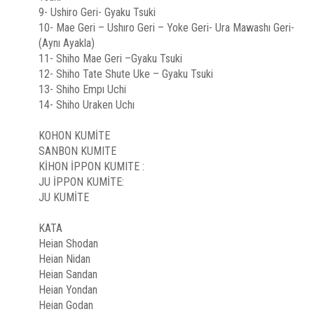
9- Ushiro Geri- Gyaku Tsuki
10- Mae Geri – Ushıro Geri – Yoke Geri- Ura Mawashı Geri-
(Aynı Ayakla)
11- Shiho Mae Geri –Gyaku Tsuki
12- Shiho Tate Shute Uke – Gyaku Tsuki
13- Shiho Empı Uchi
14- Shiho Uraken Uchı
KOHON KUMİTE
SANBON KUMITE
KİHON İPPON KUMITE :
JU İPPON KUMİTE:
JU KUMİTE
KATA
Heian Shodan
Heian Nidan
Heian Sandan
Heian Yondan
Heian Godan