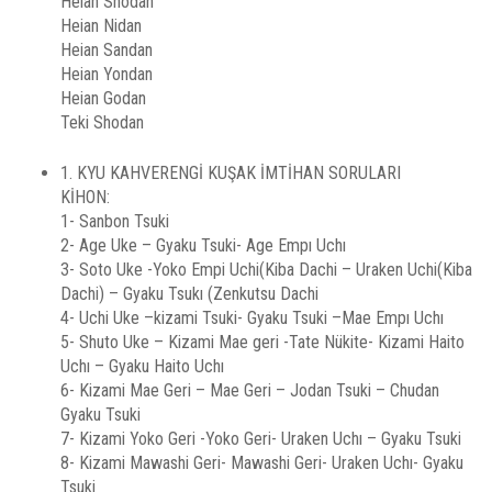
Heian Shodan
Heian Nidan
Heian Sandan
Heian Yondan
Heian Godan
Teki Shodan
1. KYU KAHVERENGİ KUŞAK İMTİHAN SORULARI
KİHON:
1- Sanbon Tsuki
2- Age Uke – Gyaku Tsuki- Age Empı Uchı
3- Soto Uke -Yoko Empi Uchi(Kiba Dachi – Uraken Uchi(Kiba
Dachi) – Gyaku Tsukı (Zenkutsu Dachi
4- Uchi Uke –kizami Tsuki- Gyaku Tsuki –Mae Empı Uchı
5- Shuto Uke – Kizami Mae geri -Tate Nükite- Kizami Haito
Uchı – Gyaku Haito Uchı
6- Kizami Mae Geri – Mae Geri – Jodan Tsuki – Chudan
Gyaku Tsuki
7- Kizami Yoko Geri -Yoko Geri- Uraken Uchı – Gyaku Tsuki
8- Kizami Mawashi Geri- Mawashi Geri- Uraken Uchı- Gyaku
Tsuki