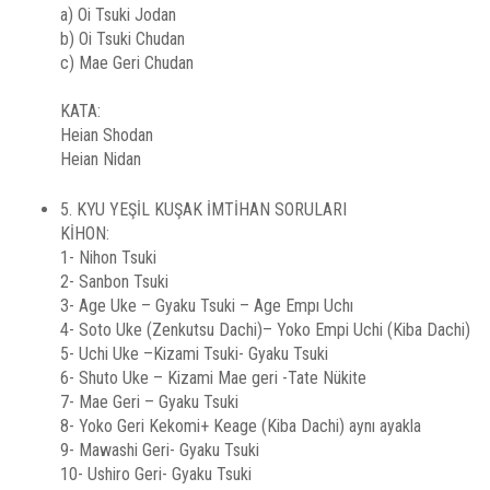
a) Oi Tsuki Jodan
b) Oi Tsuki Chudan
c) Mae Geri Chudan
KATA:
Heian Shodan
Heian Nidan
5. KYU YEŞİL KUŞAK İMTİHAN SORULARI
KİHON:
1- Nihon Tsuki
2- Sanbon Tsuki
3- Age Uke – Gyaku Tsuki – Age Empı Uchı
4- Soto Uke (Zenkutsu Dachi)– Yoko Empi Uchi (Kiba Dachi)
5- Uchi Uke –Kizami Tsuki- Gyaku Tsuki
6- Shuto Uke – Kizami Mae geri -Tate Nükite
7- Mae Geri – Gyaku Tsuki
8- Yoko Geri Kekomi+ Keage (Kiba Dachi) aynı ayakla
9- Mawashi Geri- Gyaku Tsuki
10- Ushiro Geri- Gyaku Tsuki