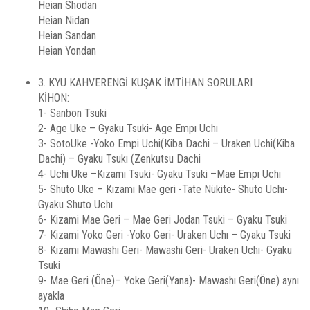
Heian Shodan
Heian Nidan
Heian Sandan
Heian Yondan
3. KYU KAHVERENGİ KUŞAK İMTİHAN SORULARI
KİHON:
1- Sanbon Tsuki
2- Age Uke – Gyaku Tsuki- Age Empı Uchı
3- SotoUke -Yoko Empi Uchi(Kiba Dachi – Uraken Uchi(Kiba
Dachi) – Gyaku Tsukı (Zenkutsu Dachi
4- Uchi Uke –Kizami Tsuki- Gyaku Tsuki –Mae Empı Uchı
5- Shuto Uke – Kizami Mae geri -Tate Nükite- Shuto Uchı-
Gyaku Shuto Uchı
6- Kizami Mae Geri – Mae Geri Jodan Tsuki – Gyaku Tsuki
7- Kizami Yoko Geri -Yoko Geri- Uraken Uchı – Gyaku Tsuki
8- Kizami Mawashi Geri- Mawashi Geri- Uraken Uchı- Gyaku
Tsuki
9- Mae Geri (Öne)– Yoke Geri(Yana)- Mawashı Geri(Öne) aynı
ayakla