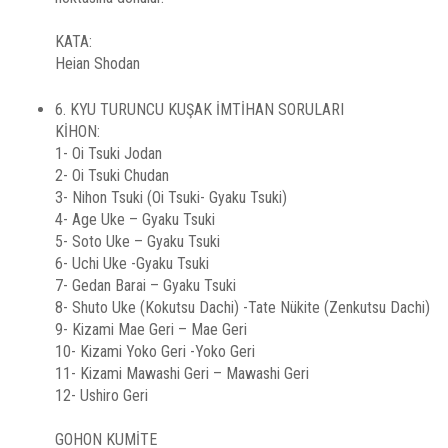
KATA:
Heian Shodan
6. KYU TURUNCU KUŞAK İMTİHAN SORULARI
KİHON:
1- Oi Tsuki Jodan
2- Oi Tsuki Chudan
3- Nihon Tsuki (Oi Tsuki- Gyaku Tsuki)
4- Age Uke – Gyaku Tsuki
5- Soto Uke – Gyaku Tsuki
6- Uchi Uke -Gyaku Tsuki
7- Gedan Barai – Gyaku Tsuki
8- Shuto Uke (Kokutsu Dachi) -Tate Nükite (Zenkutsu Dachi)
9- Kizami Mae Geri – Mae Geri
10- Kizami Yoko Geri -Yoko Geri
11- Kizami Mawashi Geri – Mawashi Geri
12- Ushiro Geri
GOHON KUMİTE