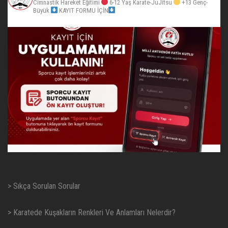
Cimnastik Hareket Eğitimi
6-12 Yaş Karate-JuJitsu
+13 Genç-
Büyük
KAYIT FORMU İÇİN
> Sıkça Sorulan Sorular
> Karatede Kuşakların Renkleri Ve Anlamları Nelerdir?