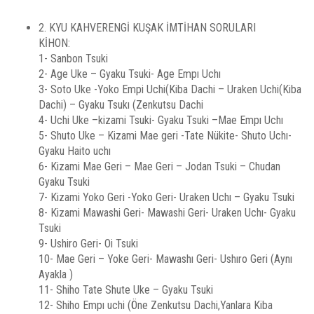
2. KYU KAHVERENGİ KUŞAK İMTİHAN SORULARI
KİHON:
1- Sanbon Tsuki
2- Age Uke – Gyaku Tsuki- Age Empı Uchı
3- Soto Uke -Yoko Empi Uchi(Kiba Dachi – Uraken Uchi(Kiba
Dachi) – Gyaku Tsukı (Zenkutsu Dachi
4- Uchi Uke –kizami Tsuki- Gyaku Tsuki –Mae Empı Uchı
5- Shuto Uke – Kizami Mae geri -Tate Nükite- Shuto Uchı-
Gyaku Haito uchı
6- Kizami Mae Geri – Mae Geri – Jodan Tsuki – Chudan
Gyaku Tsuki
7- Kizami Yoko Geri -Yoko Geri- Uraken Uchı – Gyaku Tsuki
8- Kizami Mawashi Geri- Mawashi Geri- Uraken Uchı- Gyaku
Tsuki
9- Ushiro Geri- Oi Tsuki
10- Mae Geri – Yoke Geri- Mawashı Geri- Ushıro Geri (Aynı
Ayakla )
11- Shiho Tate Shute Uke – Gyaku Tsuki
12- Shiho Empı uchi (Öne Zenkutsu Dachi,Yanlara Kiba