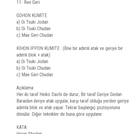
11- Ren Geri
GOHON KUMİTE
a) Oi Tsuki Jodan
b) Oi Tsuki Chudan
c) Mae Geri Chudan
KİHON İPPON KUMITE : (Öne bir adımlı atak ve geriye bir
adımlı blok + atak)
a) Oi Tsukı Jodan
b) Oi Tsuki Chudan
c) Mae Geri Chudan
Açıklama:
Her iki taraf Heiko Dachi de durur; Bir taraf Geriye Gedan
Baraiden ileriye atak uygular, karşı taraf olduğu yerden geriye
adımla blok ve atak yapar. Tekrar başlangıç pozisyonuna
dönülür. Diğer teknikler de buna göre uygulanır.
KATA:
Heian Shodan