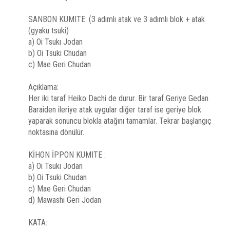
SANBON KUMITE: (3 adımlı atak ve 3 adımlı blok + atak
(gyaku tsuki)
a) Oi Tsukı Jodan
b) Oi Tsuki Chudan
c) Mae Geri Chudan
Açıklama:
Her iki taraf Heiko Dachi de durur. Bir taraf Geriye Gedan
Baraiden ileriye atak uygular diğer taraf ise geriye blok
yaparak sonuncu blokla atağını tamamlar. Tekrar başlangıç
noktasına dönülür.
KİHON İPPON KUMITE :
a) Oi Tsukı Jodan
b) Oi Tsuki Chudan
c) Mae Geri Chudan
d) Mawashi Geri Jodan
KATA: