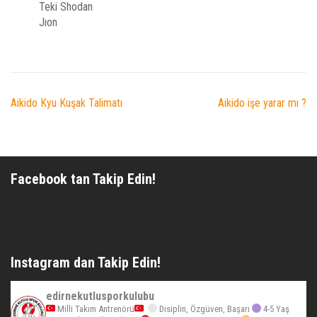
Teki Shodan
Jıon
Yazı
Aikido Kyu Kuşak Talimatı
Aikido işe yarar mı ?
dolaşımı
Facebook tan Takip Edin!
Instagram dan Takip Edin!
edirnekutlusporkulubu
Milli Takım Antrenörü
Disiplin, Özgüven, Başarı
4-5 Yaş