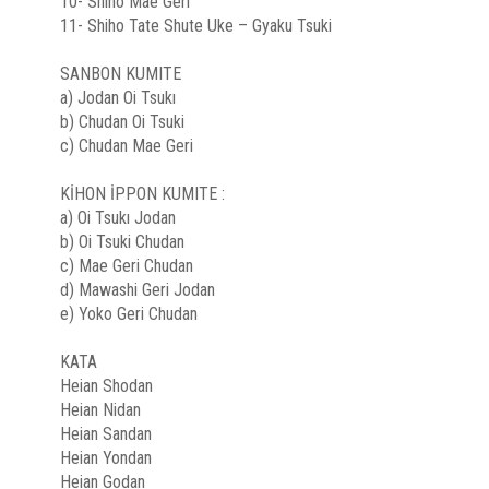
10- Shiho Mae Geri
11- Shiho Tate Shute Uke – Gyaku Tsuki
SANBON KUMITE
a) Jodan Oi Tsukı
b) Chudan Oi Tsuki
c) Chudan Mae Geri
KİHON İPPON KUMITE :
a) Oi Tsukı Jodan
b) Oi Tsuki Chudan
c) Mae Geri Chudan
d) Mawashi Geri Jodan
e) Yoko Geri Chudan
KATA
Heian Shodan
Heian Nidan
Heian Sandan
Heian Yondan
Heian Godan